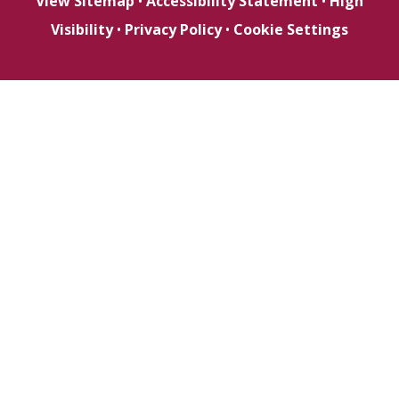
View Sitemap
•
Accessibility Statement
•
High
Visibility
•
Privacy Policy
•
Cookie Settings
Cookie Policy
This site uses cookies to store information on your computer.
Click here for more information
Accept All
Deny
Deny All